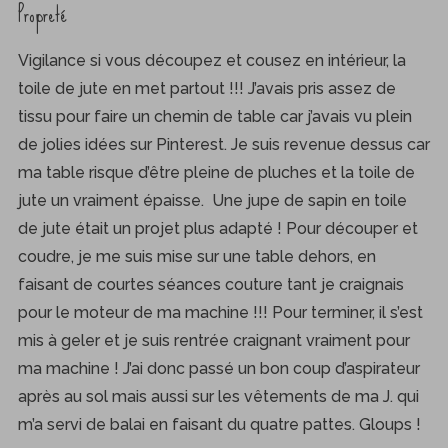
Propreté
r
c
h
Vigilance si vous découpez et cousez en intérieur, la
f
toile de jute en met partout !!! J’avais pris assez de
o
tissu pour faire un chemin de table car j’avais vu plein
r
de jolies idées sur Pinterest. Je suis revenue dessus car
:
ma table risque d’être pleine de pluches et la toile de
jute un vraiment épaisse. Une jupe de sapin en toile
de jute était un projet plus adapté ! Pour découper et
coudre, je me suis mise sur une table dehors, en
faisant de courtes séances couture tant je craignais
pour le moteur de ma machine !!! Pour terminer, il s’est
mis à geler et je suis rentrée craignant vraiment pour
ma machine ! J’ai donc passé un bon coup d’aspirateur
après au sol mais aussi sur les vêtements de ma J. qui
m’a servi de balai en faisant du quatre pattes. Gloups !