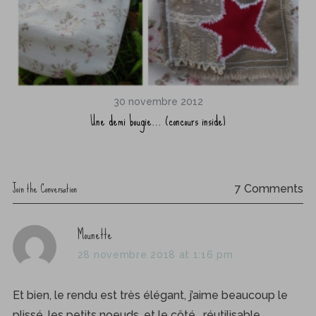
30 novembre 2012
Une demi bougie… (concours inside)
Join the Conversation
7 Comments
s
Mounette
a
28 novembre 2018 at 1:16 pm
y
s
Et bien, le rendu est très élégant, j’aime beaucoup le
:
plissé, les petits noeuds…et le côté… réutilisable.