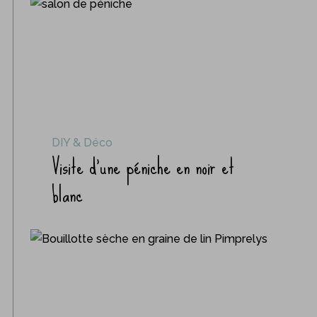
DIY & Déco
Visite d’une péniche en noir et
blanc