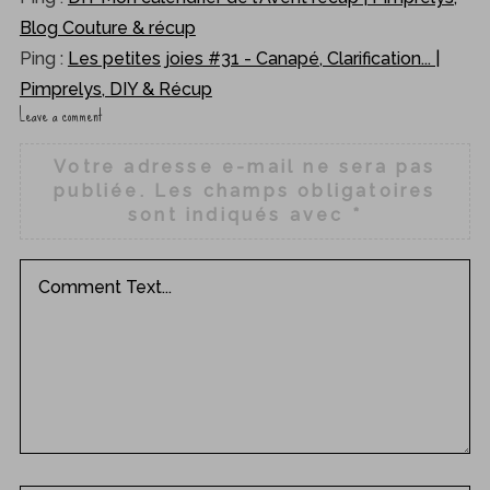
Blog Couture & récup
Ping :
Les petites joies #31 - Canapé, Clarification... |
Pimprelys, DIY & Récup
Leave a comment
L
e
Votre adresse e-mail ne sera pas
a
publiée.
Les champs obligatoires
v
sont indiqués avec
*
e
a
c
o
m
m
e
n
t