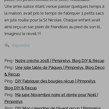
Une amie suisse étant venue passer quelques temps à
la maison, avait pris le temps de fabriquer 3 petits sacs
en jute rouille pour la St Nicolas. Chaque enfant avait
ainsi reçu un sac plein de friandises au pied de son lit…
Imaginez le réveil !!!
Répondre
Ping :
Notre crèche 2018 | Pimprelys, Blog DIY & Récup
Ping :
Une jolie table de Pâques | Pimprelys, Blog Déco
& Récup
Ping :
DIY Fabriquer des bougies récup | Pimprelys,
Blog DIY & Récup
Ping :
Ma jupe Novembre noire et dorée pour Noël |
Pimprelys
Ping :
DIY Mon calendrier de l'Avent récup | Pimprelys,