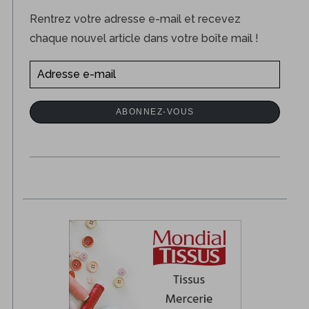
Rentrez votre adresse e-mail et recevez
chaque nouvel article dans votre boîte mail !
A
d
r
ABONNEZ-VOUS
e
s
s
e
e
-
m
a
i
l