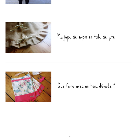
a
r
c
h
f
Ma jupe de sapin en toile de jute
o
r
:
Que faire avec un tissu démodé ?
P