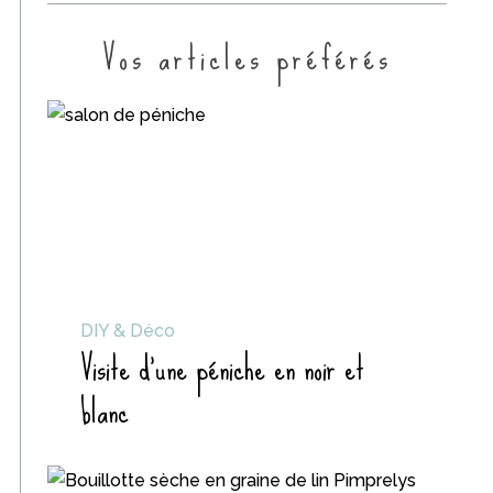
Vos articles préférés
DIY & Déco
Visite d’une péniche en noir et
blanc