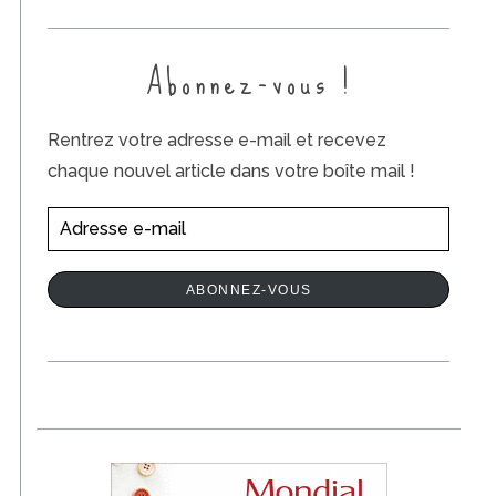
i
c
Abonnez-vous !
a
t
Rentrez votre adresse e-mail et recevez
i
chaque nouvel article dans votre boîte mail !
o
n
A
s
d
r
ABONNEZ-VOUS
e
s
s
e
e
-