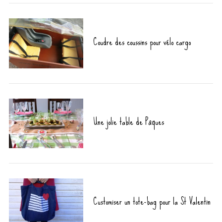
Coudre des coussins pour vélo cargo
Une jolie table de Pâques
Customiser un tote-bag pour la St Valentin
S
e