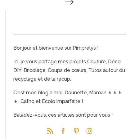
a
g
i
n
a
Bonjour et bienvenue sur Pimprelys !
t
i
Ici, je vous partage mes projets Couture, Déco,
o
DIY, Bricolage, Coups de cœurs, Tutos autour du
n
recyclage et de la récup.
d
e
C'est mon blog à moi, Dounette, Maman 👧👧👦
s
👦, Catho et Ecolo imparfaite !
p
Baladez-vous, ces articles sont pour vous !
u
b
l