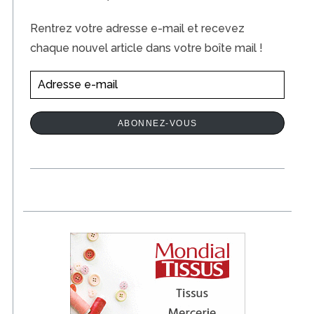
t
Rentrez votre adresse e-mail et recevez
i
chaque nouvel article dans votre boîte mail !
o
n
A
s
d
r
ABONNEZ-VOUS
e
s
s
e
e
-
m
a
i