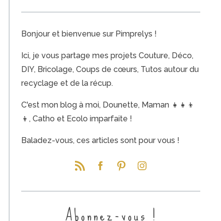
n
a
Bonjour et bienvenue sur Pimprelys !
t
i
Ici, je vous partage mes projets Couture, Déco,
o
DIY, Bricolage, Coups de cœurs, Tutos autour du
n
recyclage et de la récup.
d
e
C'est mon blog à moi, Dounette, Maman 👧👧👦
s
👦, Catho et Ecolo imparfaite !
p
Baladez-vous, ces articles sont pour vous !
u
b
l
i
c
Abonnez-vous !
a