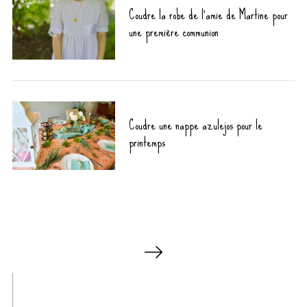
Coudre la robe de l’amie de Martine pour
c
une première communion
h
f
o
r
:
Coudre une nappe azulejos pour le
printemps
P
a
g
i