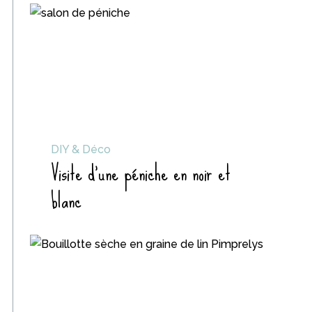
DIY & Déco
Visite d’une péniche en noir et
blanc