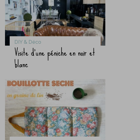
DIY & Déco
Visite d’une péniche en noir et
blanc