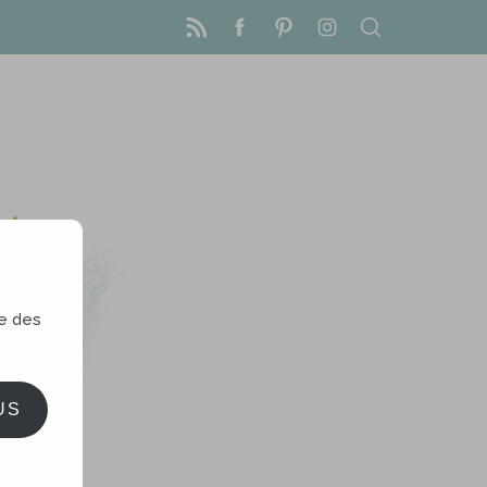
le des
US