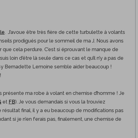
cle
. J’avoue être très fière de cette turbulette à volants
onseils prodigués pour le sommeil de ma J. Nous avons
r que cela perdure. C’est si éprouvant le manque de
s loin d’être là seule dans ce cas et qu’il n’y a pas de
 psy Bernadette Lemoine semble aider beaucoup !
!
 vous présente ma robe à volant en chemise d’homme ! Je
G
et
FB
). Je vous demandais si vous la trouviez
 résultat final, il y a eu beaucoup de modifications pas
nt si je n’en ferais pas, finalement, une chemise de