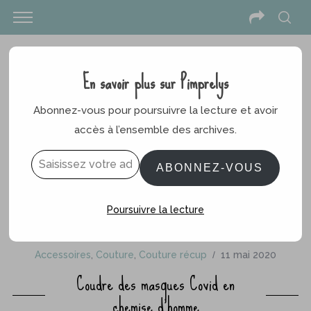
En savoir plus sur Pimprelys
Abonnez-vous pour poursuivre la lecture et avoir
accès à l’ensemble des archives.
Saisissez votre adresse e-mail…
ABONNEZ-VOUS
Poursuivre la lecture
Accessoires
,
Couture
,
Couture récup
11 mai 2020
Coudre des masques Covid en
chemise d’homme