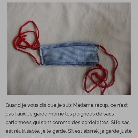
S
e
a
r
c
h
f
o
r
:
Quand je vous dis que je suis Madame récup, ce n’est
pas faux. Je garde même les poignées de sacs
cartonnées qui sont comme des cordelettes. Si le sac
est réutilisable, je le garde. S’il est abimé, je garde juste