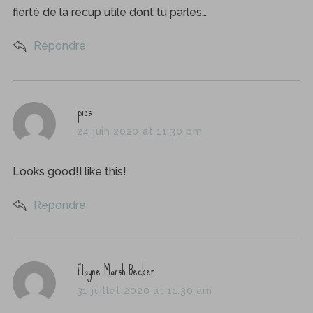
fierté de la recup utile dont tu parles…
Répondre
s
pics
a
24 juin 2020 at 11:30 pm
y
s
Looks good!I like this!
:
Répondre
s
Elayne Marsh Becker
a
31 juillet 2020 at 11:30 am
y