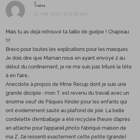
s
France
a
11 mai 2020 at 5:59 pm
y
s
Mais tu as déjà retrouvé ta taille de guêpe ! Chapeau
:
!!!
Bravo pour toutes les explications pour les masques.
Je dois dire que Maman nous en ayant envoyé 2 au
début du confinement, je ne me suis pas trituré la tête
à en faire…
Anecdote à propos de Mme Recup dont je suis une
grande disciple : mon T. est revenu du travail avec un
énorme oeuf de Pâques Kinder pour les enfants qui
ont évidemment sauté au plafond de joie. La belle
cordelette d’emballage a été recyclée l’heure d’après
en attache pour l’appareil photo fabriqué maison de
ma Z. J’ai ressenti exactement cette petite (grande)