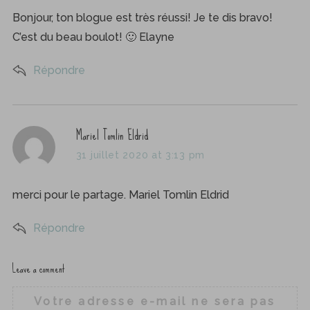
s
Bonjour, ton blogue est très réussi! Je te dis bravo!
:
C’est du beau boulot! 🙂 Elayne
Répondre
s
Mariel Tomlin Eldrid
a
31 juillet 2020 at 3:13 pm
y
s
merci pour le partage. Mariel Tomlin Eldrid
:
Répondre
Leave a comment
L
e
Votre adresse e-mail ne sera pas
a