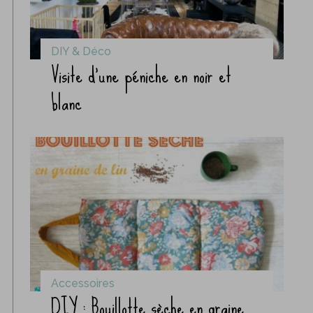
DIY & Déco
Visite d’une péniche en noir et
blanc
Accessoires
DIY : Bouillotte sèche en graine