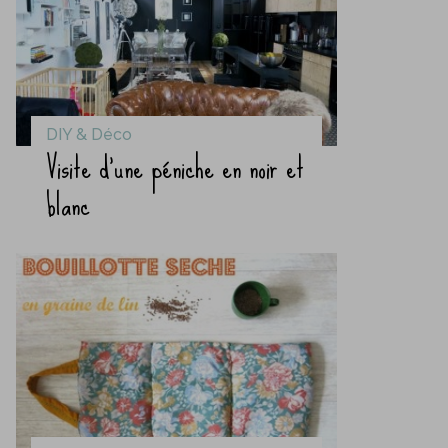
DIY & Déco
Visite d’une péniche en noir et
blanc