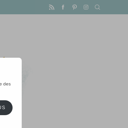
le des
US