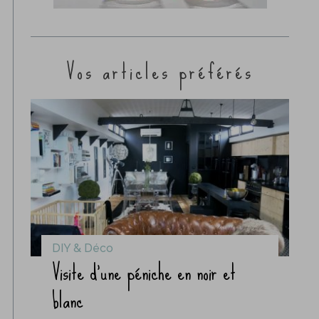
Vos articles préférés
DIY & Déco
Visite d’une péniche en noir et
blanc