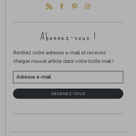
Abonnez-vous !
Rentrez votre adresse e-mail et recevez
chaque nouvel article dans votre boîte mail !
A
d
r
ABONNEZ-VOUS
e
s
s
e
e