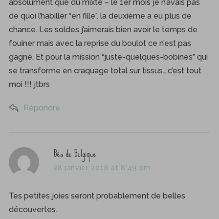
absolument que du mixte – le 1er mois je n’avais pas
de quoi l’habiller “en fille”. la deuxième a eu plus de
chance. Les soldes j’aimerais bien avoir le temps de
fouiner mais avec la reprise du boulot ce n’est pas
gagné. Et pour la mission “juste-quelques-bobines” qui
se transforme en craquage total sur tissus….c’est tout
moi !!! jtbrs
Répondre
s
Béa de Belgique
a
28 janvier 2016 at 8:49 pm
y
s
Tes petites joies seront probablement de belles
:
découvertes.