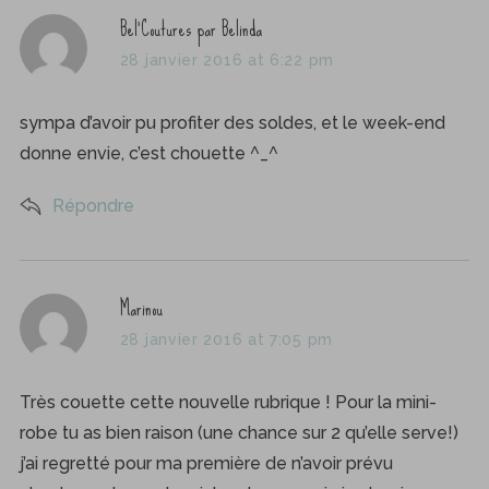
s
Bel'Coutures par Belinda
a
28 janvier 2016 at 6:22 pm
y
s
sympa d’avoir pu profiter des soldes, et le week-end
:
donne envie, c’est chouette ^_^
Répondre
s
Marinou
a
28 janvier 2016 at 7:05 pm
y
s
Très couette cette nouvelle rubrique ! Pour la mini-
:
robe tu as bien raison (une chance sur 2 qu’elle serve!)
j’ai regretté pour ma première de n’avoir prévu