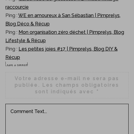
raccourcie
Ping :
WE en amoureux à San Sébastian | Pimprelys,
Blog Déco & Récup
Ping :
Mon organisation zéro déchet | Pimprelys, Blog
Lifestyle & Récup
Ping :
Les petites joies #17 | Pimprelys, Blog DIY &
Récup
Leave a comment
L
e
Votre adresse e-mail ne sera pas
a
publiée.
Les champs obligatoires
v
sont indiqués avec
*
e
a
c
o
m