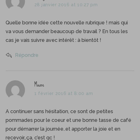
a
28 janvier 2016 at 10:27 pm
y
s
Quelle bonne idée cette nouvelle rubrique ! mais qui
:
va vous demander beaucoup de travail ? En tous les
cas je vais suivre avec intérêt : à bientôt !
Répondre
s
Moune
a
1 février 2016 at 8:00 am
y
s
A continuer sans hésitation, ce sont de petites
:
pommades pour le coeur et une bonne tasse de café
pour démarrer la journée..et apporter la joie et en
recevoir…ça, c’est qc !