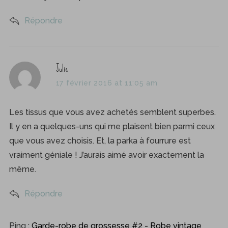
Répondre
s
Julie
a
17 février 2016 at 11:05 am
y
s
Les tissus que vous avez achetés semblent superbes.
:
Il y en a quelques-uns qui me plaisent bien parmi ceux
que vous avez choisis. Et, la parka à fourrure est
vraiment géniale ! J’aurais aimé avoir exactement la
même.
Répondre
Ping :
Garde-robe de grossesse #2 - Robe vintage