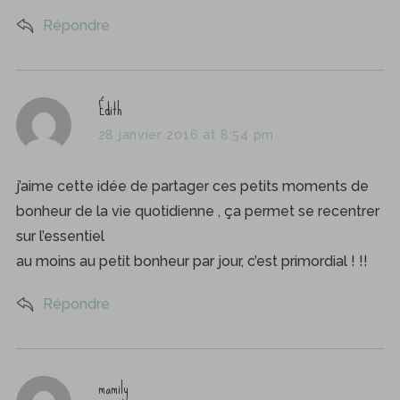
Répondre
s
Édith
a
28 janvier 2016 at 8:54 pm
y
s
j’aime cette idée de partager ces petits moments de
:
bonheur de la vie quotidienne , ça permet se recentrer
sur l’essentiel
au moins au petit bonheur par jour, c’est primordial ! !!
Répondre
s
mamily