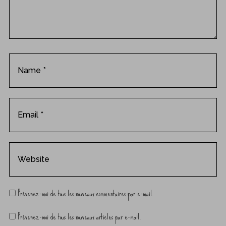
m
e
n
t
Prévenez-moi de tous les nouveaux commentaires par e-mail.
Prévenez-moi de tous les nouveaux articles par e-mail.