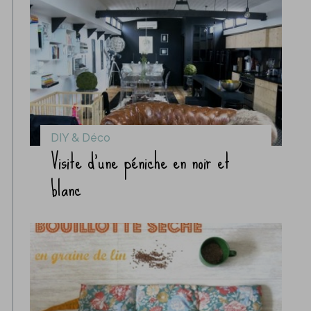
DIY & Déco
Visite d’une péniche en noir et
blanc