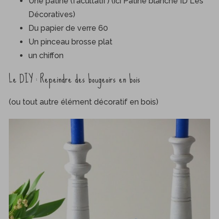
Une patine (facultatif) (ici Patine blanche ID Les
Décoratives)
Du papier de verre 60
Un pinceau brosse plat
un chiffon
Le DIY : Repeindre des bougeoirs en bois
(ou tout autre élément décoratif en bois)