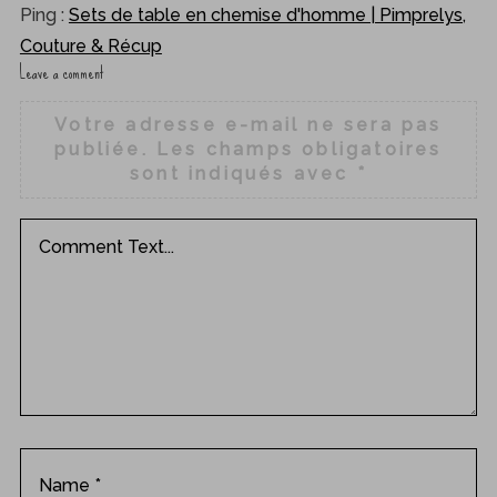
Ping :
Sets de table en chemise d'homme | Pimprelys,
Couture & Récup
Leave a comment
L
e
Votre adresse e-mail ne sera pas
a
publiée.
Les champs obligatoires
v
sont indiqués avec
*
e
a
c
o
m
m
e
n
t