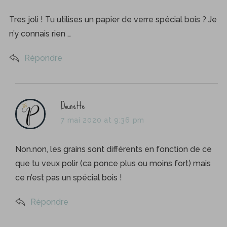
y
s
Tres joli ! Tu utilises un papier de verre spécial bois ? Je
:
n’y connais rien …
Répondre
s
Dounette
a
7 mai 2020 at 9:36 pm
y
s
Non.non, les grains sont différents en fonction de ce
:
que tu veux polir (ca ponce plus ou moins fort) mais
ce n’est pas un spécial bois !
Répondre