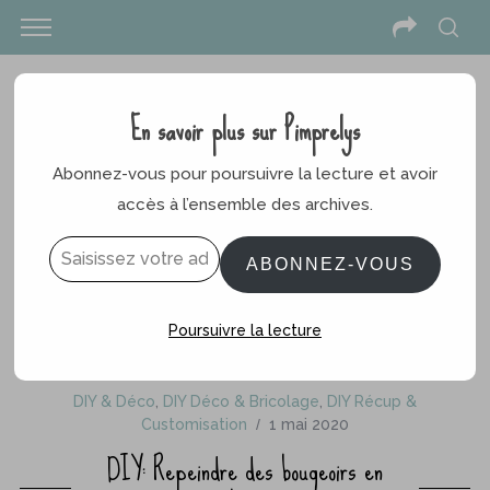
En savoir plus sur Pimprelys
Abonnez-vous pour poursuivre la lecture et avoir
accès à l’ensemble des archives.
Saisissez votre adresse e-mail…
ABONNEZ-VOUS
Poursuivre la lecture
DIY & Déco
,
DIY Déco & Bricolage
,
DIY Récup &
Customisation
1 mai 2020
DIY: Repeindre des bougeoirs en