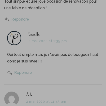
s
Tout simple et une jolie occasion de rénovation pour
:
une table de réception !
Répondre
s
Dounette
a
2 mai 2020 at 1:35 pm
y
s
Oui tout simple mais je n’avais pas de bougeoir haut
:
donc je suis ravie !!!
Répondre
s
Aude
a
2 mai 2020 at 11:45 am