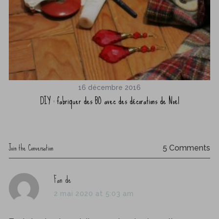
16 décembre 2016
DIY : fabriquer des BO avec des décorations de Noël
Join the Conversation
5 Comments
s
Fan de
a
2 mai 2020 at 5:03 am
y