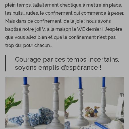
plein temps, l’allaitement chaotique à mettre en place,
les nuits… rudes, le confinement qui commence à peser.
Mais dans ce confinement, de la joie : nous avons
baptisé notre joli V. à la maison le WE dernier ! J’espère
que vous allez bien et que le confinement n’est pas
S
e
trop dur pour chacun…
a
r
Courage par ces temps incertains,
c
soyons emplis d’espérance !
h
f
o
r
: