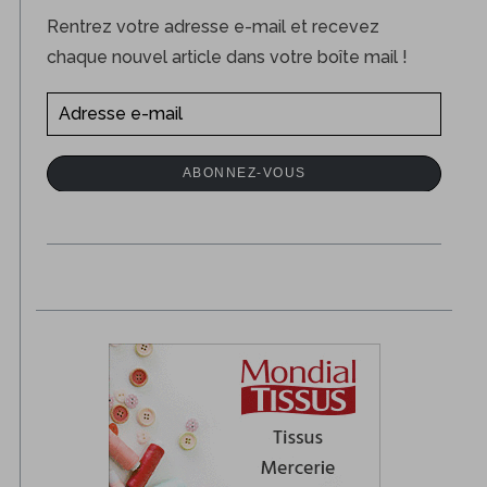
Rentrez votre adresse e-mail et recevez
chaque nouvel article dans votre boîte mail !
A
d
r
ABONNEZ-VOUS
e
s
s
e
e
-
m
a
i
l