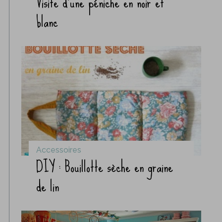
Visite d’une péniche en noir et
blanc
Accessoires
DIY : Bouillotte sèche en graine
de lin