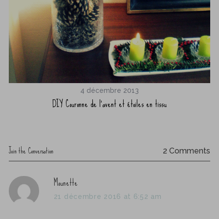
4 décembre 2013
DIY Couronne de l’avent et étoiles en tissu
Join the Conversation
2 Comments
s
Mounette
a
21 décembre 2016 at 6:52 am
y