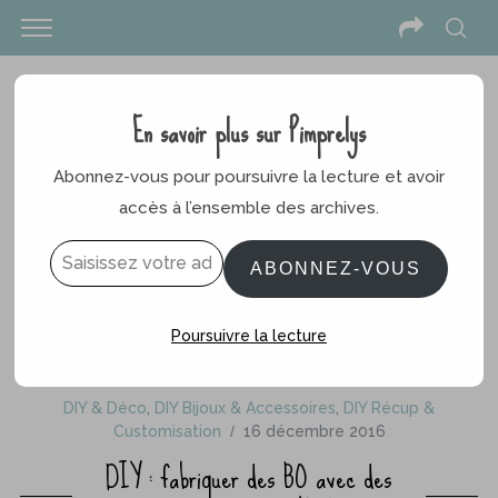
En savoir plus sur Pimprelys
Abonnez-vous pour poursuivre la lecture et avoir
accès à l’ensemble des archives.
Saisissez votre adresse e-mail…
ABONNEZ-VOUS
Poursuivre la lecture
DIY & Déco
,
DIY Bijoux & Accessoires
,
DIY Récup &
Customisation
16 décembre 2016
DIY : fabriquer des BO avec des