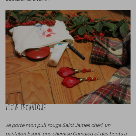
S
e
a
r
c
h
f
o
r
:
FICHE TECHNIQUE
Je porte mon pull rouge Saint James chéri, un
pantalon Esprit, une chemise Camaïeu et des boots à