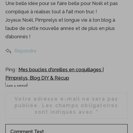
s
Une belle idée pour se faire belle pour Noël et pas
:
compliqué à réaliser, tout à fait mon truc !
Joyeux Noël, Pimprelys et longue vie à ton blog à
l’aube de cette nouvelle année et de plus en plus
d’abonnés !
Répondre
Ping :
Mes boucles d'oreilles en coquillages |
Pimprelys, Blog DIY & Récup
Leave a comment
L
e
Votre adresse e-mail ne sera pas
a
publiée.
Les champs obligatoires
v
sont indiqués avec
*
e
a