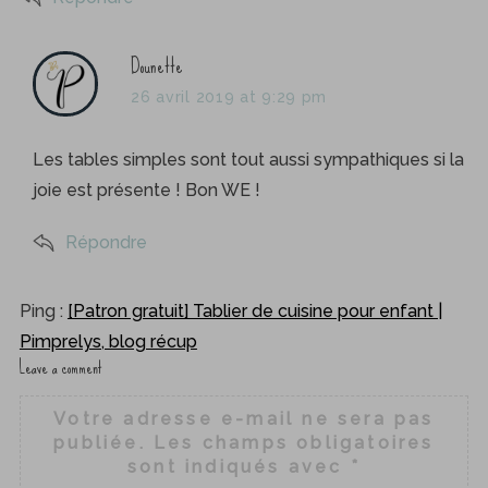
s
Dounette
a
26 avril 2019 at 9:29 pm
y
s
Les tables simples sont tout aussi sympathiques si la
:
joie est présente ! Bon WE !
Répondre
Ping :
[Patron gratuit] Tablier de cuisine pour enfant |
Pimprelys, blog récup
Leave a comment
L
e
Votre adresse e-mail ne sera pas
a
publiée.
Les champs obligatoires
v
sont indiqués avec
*