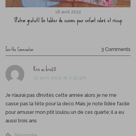
18 avril 2022
s,
[Patron gratuit] Un tablier de cuisine pour enfant coloré et récup
Join the Conversation
3 Comments
s
Kris ou kris20
a
15 avril 2019 at 2:35 pm
y
s
Je n’aurai pas d’invités cette année alors je ne me
:
casse pas la tête pour la deco Mais je note l’idée facile
pour amuser mon ptit loulou un de ces quarte; il a eu
aussi trois ans
Répondre