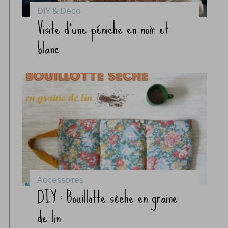
DIY & Déco
Visite d’une péniche en noir et
blanc
Accessoires
DIY : Bouillotte sèche en graine
de lin