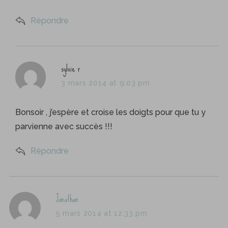
Répondre
s
sylvie r
a
3 mars 2014 at 9:03 pm
y
s
Bonsoir , j’espère et croise les doigts pour que tu y
:
parvienne avec succès !!!
Répondre
s
Jonathan
a
5 mars 2014 at 12:33 pm
y