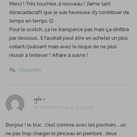
s
Merci ! Très touchée, à nouveau ! J’aime tant
:
Abracadacraft que je suis heureuse d’y contribuer de
temps en temps 😉
Pour le scotch, ça ne transperce pas mais ça s’infiltre
par dessous… Il faudrait peut être en acheter un plus
collant/puissant mais avec le risque de ne plus
réussir à l’enlever ! Affaire à suivre !
Répondre
s
syvlie r
a
28 février 2014 at 9:47 pm
y
s
Bonjour ! le truc , c’est comme avec les pochoirs … un
:
ne pas trop charger le pinceau en peinture , deux