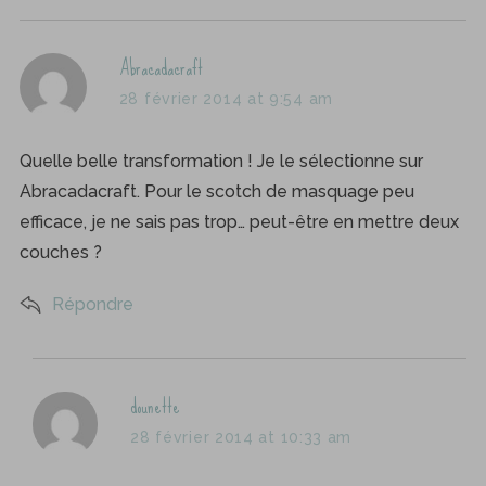
s
Abracadacraft
a
28 février 2014 at 9:54 am
y
s
Quelle belle transformation ! Je le sélectionne sur
:
Abracadacraft. Pour le scotch de masquage peu
efficace, je ne sais pas trop… peut-être en mettre deux
couches ?
Répondre
s
dounette
a
28 février 2014 at 10:33 am
y