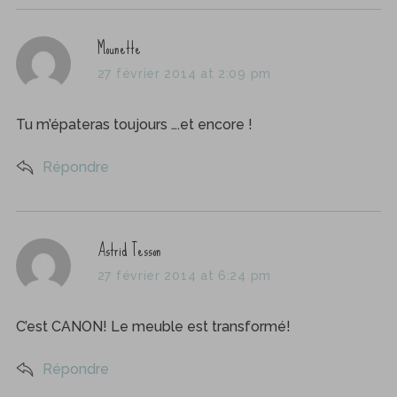
s
Mounette
a
27 février 2014 at 2:09 pm
y
s
Tu m’épateras toujours ….et encore !
:
Répondre
s
Astrid Tesson
a
27 février 2014 at 6:24 pm
y
s
C’est CANON! Le meuble est transformé!
:
Répondre