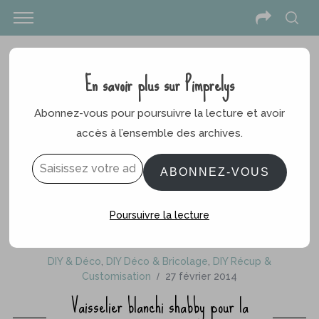
En savoir plus sur Pimprelys
Abonnez-vous pour poursuivre la lecture et avoir
accès à l’ensemble des archives.
Saisissez votre adresse e-mail…
ABONNEZ-VOUS
Poursuivre la lecture
DIY & Déco
,
DIY Déco & Bricolage
,
DIY Récup &
Customisation
27 février 2014
Vaisselier blanchi shabby pour la