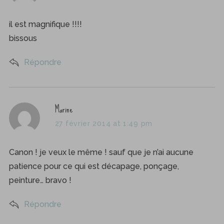
y
s
il est magnifique !!!!
:
bissous
Répondre
s
Marine
a
27 février 2014 at 1:49 pm
y
s
Canon ! je veux le même ! sauf que je n’ai aucune
:
patience pour ce qui est décapage, ponçage,
peinture… bravo !
Répondre