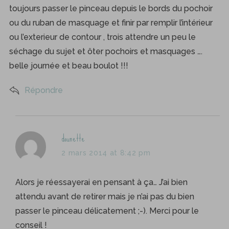
toujours passer le pinceau depuis le bords du pochoir
ou du ruban de masquage et finir par remplir l’intérieur
ou l’exterieur de contour , trois attendre un peu le
séchage du sujet et ôter pochoirs et masquages ….
belle journée et beau boulot !!!
Répondre
s
dounette
a
2 mars 2014 at 8:42 pm
y
s
Alors je réessayerai en pensant à ça… J’ai bien
:
attendu avant de retirer mais je n’ai pas du bien
passer le pinceau délicatement ;-). Merci pour le
conseil !