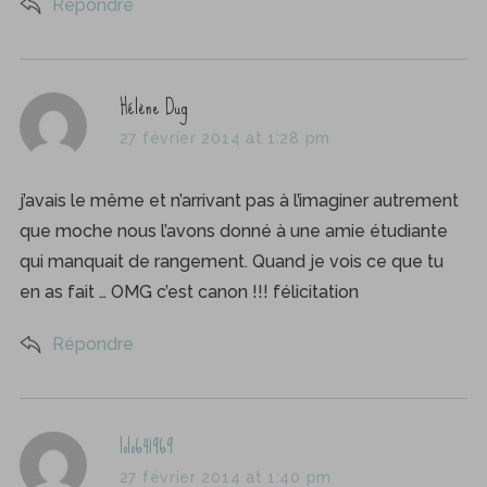
Répondre
s
Hélène Dug
a
27 février 2014 at 1:28 pm
y
s
j’avais le même et n’arrivant pas à l’imaginer autrement
S
:
e
que moche nous l’avons donné à une amie étudiante
a
qui manquait de rangement. Quand je vois ce que tu
r
en as fait … OMG c’est canon !!! félicitation
c
h
Répondre
f
o
r
:
s
lolo641969
a
27 février 2014 at 1:40 pm