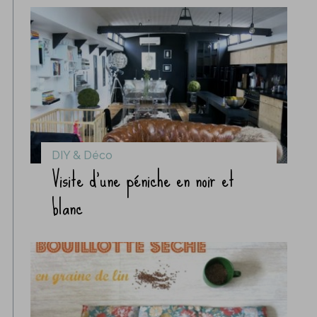
DIY & Déco
Visite d’une péniche en noir et
blanc