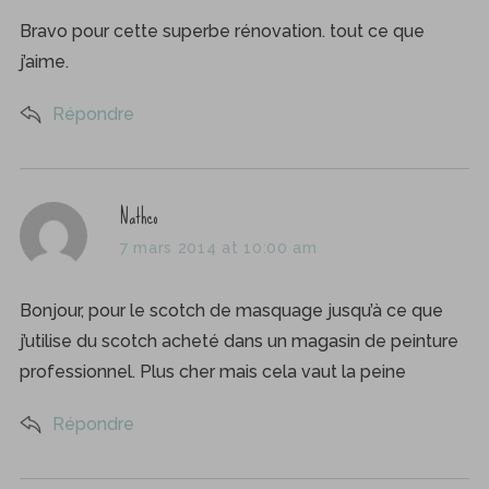
s
Bravo pour cette superbe rénovation. tout ce que
:
j’aime.
Répondre
s
Nathco
a
7 mars 2014 at 10:00 am
y
s
Bonjour, pour le scotch de masquage jusqu’à ce que
:
j’utilise du scotch acheté dans un magasin de peinture
professionnel. Plus cher mais cela vaut la peine
Répondre