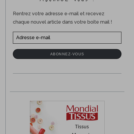
Rentrez votre adresse e-mail et recevez
chaque nouvel article dans votre boîte mail !
A
d
r
ABONNEZ-VOUS
e
s
s
e
e
-
m
a
i