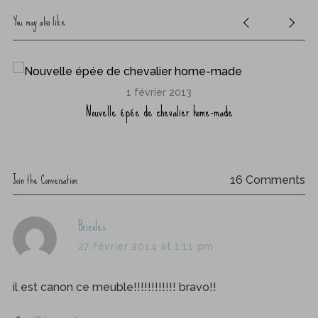
You may also like
1 février 2013
Nouvelle épée de chevalier home-made
Join the Conversation
16 Comments
s
Bricoles
a
27 février 2014 at 1:11 pm
y
s
il est canon ce meuble!!!!!!!!!!!! bravo!!
: