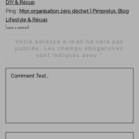
DIY & Récup
Ping :
Mon organisation zéro déchet | Pimprelys, Blog
Lifestyle & Récup
Leave a comment
L
e
Votre adresse e-mail ne sera pas
a
publiée.
Les champs obligatoires
v
sont indiqués avec
*
e
a
c
o
m
m
e
n
t