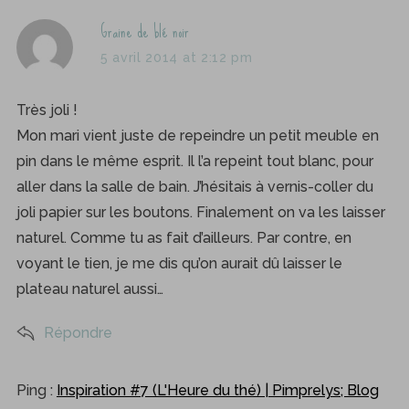
s
Graine de blé noir
a
5 avril 2014 at 2:12 pm
y
s
Très joli !
:
Mon mari vient juste de repeindre un petit meuble en
pin dans le même esprit. Il l’a repeint tout blanc, pour
aller dans la salle de bain. J’hésitais à vernis-coller du
joli papier sur les boutons. Finalement on va les laisser
naturel. Comme tu as fait d’ailleurs. Par contre, en
voyant le tien, je me dis qu’on aurait dû laisser le
plateau naturel aussi…
Répondre
Ping :
Inspiration #7 (L'Heure du thé) | Pimprelys; Blog