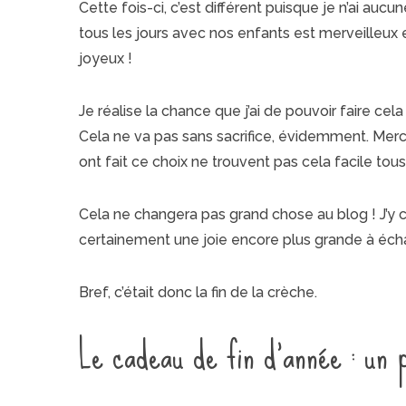
Cette fois-ci, c’est différent puisque je n’ai aucu
tous les jours avec nos enfants est merveilleux et 
joyeux !
S
Je réalise la chance que j’ai de pouvoir faire cel
e
a
Cela ne va pas sans sacrifice, évidemment. Merc
r
ont fait ce choix ne trouvent pas cela facile tous
c
h
f
Cela ne changera pas grand chose au blog ! J’y c
o
certainement une joie encore plus grande à éch
r
:
Bref, c’était donc la fin de la crèche.
Le cadeau de fin d’année : un 