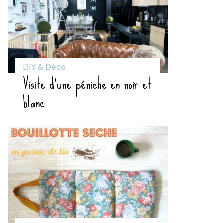
DIY & Déco
Visite d’une péniche en noir et
blanc