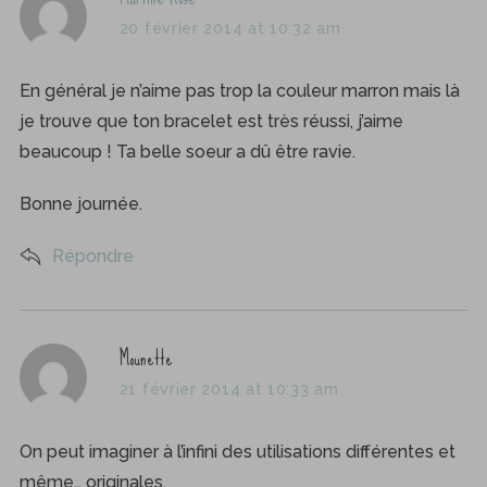
a
20 février 2014 at 10:32 am
y
s
En général je n’aime pas trop la couleur marron mais là
:
je trouve que ton bracelet est très réussi, j’aime
beaucoup ! Ta belle soeur a dû être ravie.
Bonne journée.
Répondre
S
e
a
s
Mounette
r
a
c
21 février 2014 at 10:33 am
y
h
f
s
On peut imaginer à l’infini des utilisations différentes et
o
:
même… originales.
r