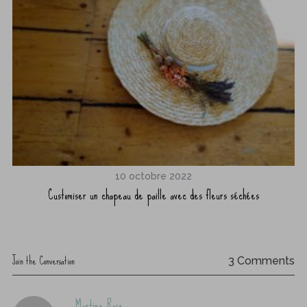
10 octobre 2022
Customiser un chapeau de paille avec des fleurs séchées
Join the Conversation
3 Comments
s
Martine Rose