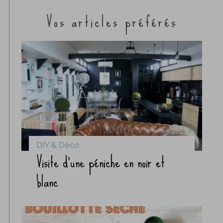
Vos articles préférés
DIY & Déco
Visite d’une péniche en noir et
blanc