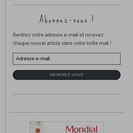
Abonnez-vous !
Rentrez votre adresse e-mail et recevez
chaque nouvel article dans votre boîte mail !
A
d
r
ABONNEZ-VOUS
e
s
s
e
e
-
m