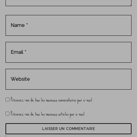
n
t
Prévenez-moi de tous les nouveaux commentaires par e-mail.
Prévenez-moi de tous les nouveaux articles par e-mail.