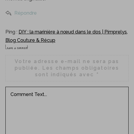
:
Répondre
Ping :
DIY : la marinière à nœud dans le dos | Pimprelys,
Blog Couture & Récup
Leave a comment
L
e
Votre adresse e-mail ne sera pas
a
publiée.
Les champs obligatoires
v
sont indiqués avec
*
e
a
c
o
m
m
e