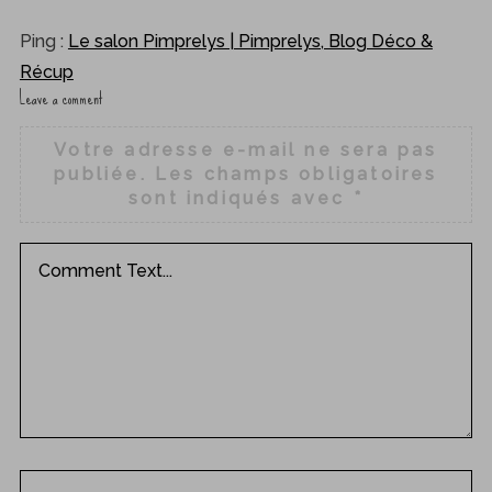
Ping :
Le salon Pimprelys | Pimprelys, Blog Déco &
Récup
Leave a comment
L
e
Votre adresse e-mail ne sera pas
a
publiée.
Les champs obligatoires
v
sont indiqués avec
*
e
a
c
o
m
m
e
n
t