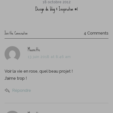
18 octobre 2012
Design de blog & Inspiration #1
Join the Conversation
4 Comments
s
Mounette
a
13 juin 2018 at 8:46 am
y
s
Voir la vie en rose, quel beau projet !
:
J’aime trop !
Répondre