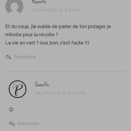
s
Mounette
a
13 juin 2018 at 8:47 am
y
s
Et du coup, j’ai oublié de parler de ton potager, je
:
m’invite pour la récolte ?
La vie en vert ? (oui, bon, c’est facile !!)
Répondre
s
Dounette
a
14 juin 2018 at 8:23 pm
y
s
😉
:
Répondre