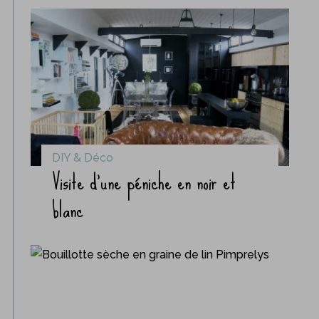
DIY & Déco
Visite d’une péniche en noir et
blanc