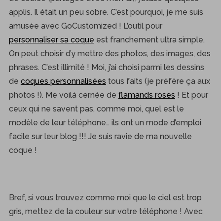
applis. Il était un peu sobre. C’est pourquoi, je me suis
amusée avec GoCustomized ! L’outil pour
personnaliser sa coque
est franchement ultra simple.
On peut choisir d’y mettre des photos, des images, des
phrases. C’est illimité ! Moi, j’ai choisi parmi les dessins
de
coques personnalisées
tous faits (je préfère ça aux
photos !). Me voilà cernée de
flamands roses
! Et pour
S
ceux qui ne savent pas, comme moi, quel est le
e
modèle de leur téléphone… ils ont un mode d’emploi
a
facile sur leur blog !!! Je suis ravie de ma nouvelle
r
c
coque !
h
f
o
r
Bref, si vous trouvez comme moi que le ciel est trop
:
gris, mettez de la couleur sur votre téléphone ! Avec