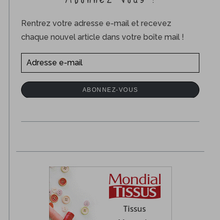
Rentrez votre adresse e-mail et recevez
chaque nouvel article dans votre boîte mail !
A
d
r
ABONNEZ-VOUS
e
s
s
e
e
-
m
a
i