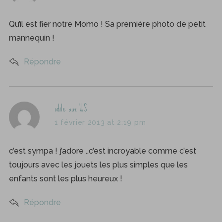
y
s
Qu’il est fier notre Momo ! Sa première photo de petit
:
mannequin !
Répondre
s
odile aux US
a
1 février 2013 at 2:19 pm
y
s
c’est sympa ! j’adore ..c’est incroyable comme c’est
:
toujours avec les jouets les plus simples que les
S
enfants sont les plus heureux !
e
a
Répondre
r
c