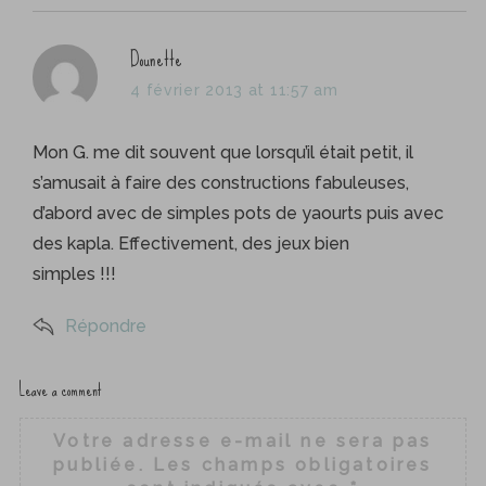
h
f
s
Dounette
o
a
r
4 février 2013 at 11:57 am
y
:
s
Mon G. me dit souvent que lorsqu’il était petit, il
:
s’amusait à faire des constructions fabuleuses,
d’abord avec de simples pots de yaourts puis avec
des kapla. Effectivement, des jeux bien
simples !!!
Répondre
Leave a comment
L
e
Votre adresse e-mail ne sera pas
a
publiée.
Les champs obligatoires
v