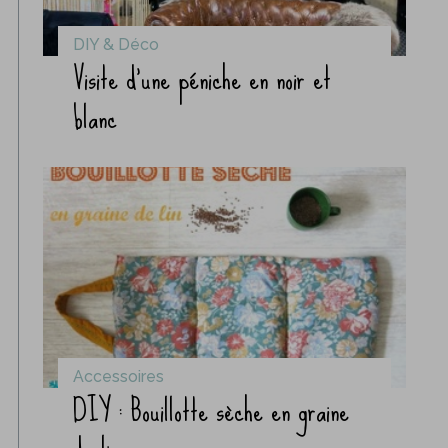
DIY & Déco
Visite d’une péniche en noir et
blanc
Accessoires
DIY : Bouillotte sèche en graine