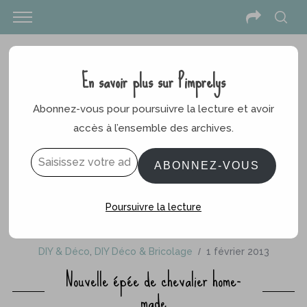
En savoir plus sur Pimprelys
Abonnez-vous pour poursuivre la lecture et avoir
accès à l’ensemble des archives.
Saisissez votre adresse e-mail…
ABONNEZ-VOUS
Poursuivre la lecture
DIY & Déco
,
DIY Déco & Bricolage
1 février 2013
Nouvelle épée de chevalier home-
made