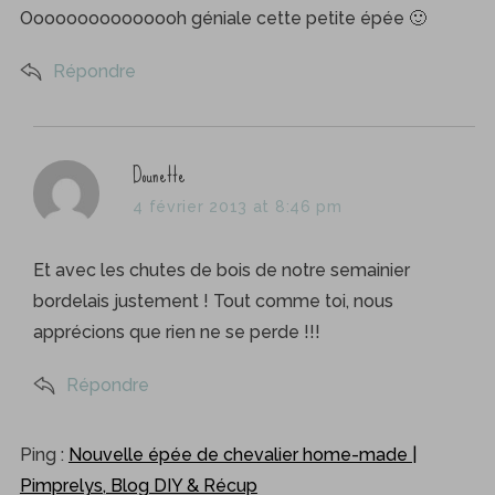
s
Ooooooooooooooh géniale cette petite épée 🙂
:
Répondre
s
Dounette
a
4 février 2013 at 8:46 pm
y
s
Et avec les chutes de bois de notre semainier
:
bordelais justement ! Tout comme toi, nous
apprécions que rien ne se perde !!!
Répondre
Ping :
Nouvelle épée de chevalier home-made |
Pimprelys, Blog DIY & Récup