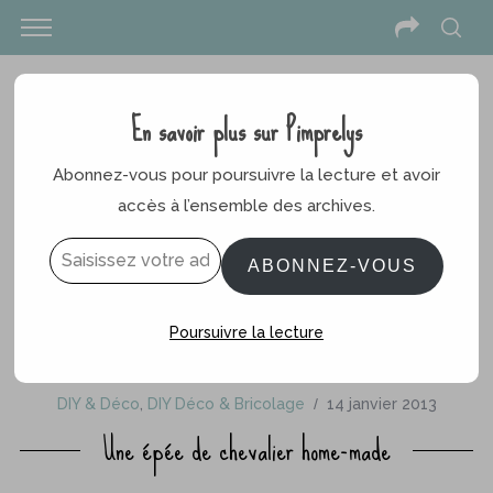
En savoir plus sur Pimprelys
Abonnez-vous pour poursuivre la lecture et avoir
accès à l’ensemble des archives.
Saisissez votre adresse e-mail…
ABONNEZ-VOUS
Poursuivre la lecture
DIY & Déco
,
DIY Déco & Bricolage
14 janvier 2013
Une épée de chevalier home-made