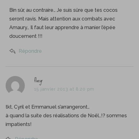
y
o
s
r
Bin sûr, au contraire… Je suis sûre que tes cocos
:
:
seront ravis. Mais attention aux combats avec
Amaury… Il faut leur apprendre à manier l’épée
doucement !!!
Répondre
s
flocyr
a
15 janvier 2013 at 8:20 pm
y
s
tkt, Cyril et Emmanuel s’arrangeront…
:
à quand la suite des réalisations de Noël…!? sommes
impatients!