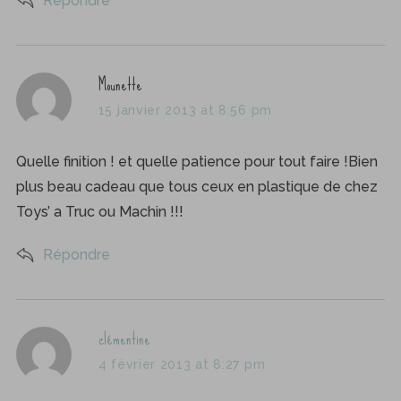
Répondre
s
Mounette
a
15 janvier 2013 at 8:56 pm
y
s
Quelle finition ! et quelle patience pour tout faire !Bien
:
plus beau cadeau que tous ceux en plastique de chez
Toys’ a Truc ou Machin !!!
Répondre
s
clémentine
a
4 février 2013 at 8:27 pm
y