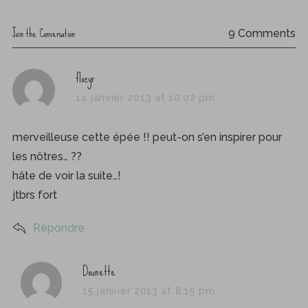
Join the Conversation
9 Comments
s
flocyr
a
14 janvier 2013 at 10:02 pm
y
s
merveilleuse cette épée !! peut-on s’en inspirer pour
:
les nôtres… ??
hâte de voir la suite…!
jtbrs fort
S
e
Répondre
a
r
s
Dounette
c
h
a
15 janvier 2013 at 8:15 pm
f