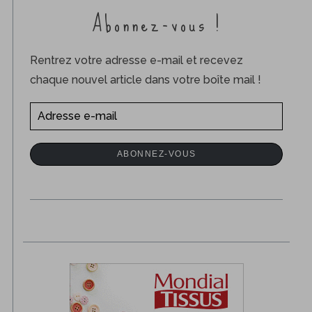
Abonnez-vous !
Rentrez votre adresse e-mail et recevez
chaque nouvel article dans votre boîte mail !
A
d
r
ABONNEZ-VOUS
e
s
s
e
e
-
m
a