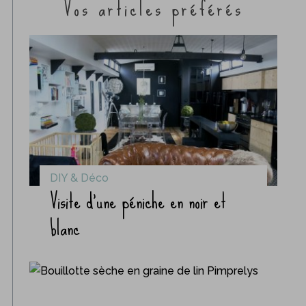
Vos articles préférés
DIY & Déco
Visite d’une péniche en noir et
blanc