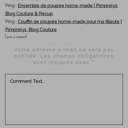
Ping :
Ensemble de poupée home-made | Pimprelys,
Blog Couture & Récup
Ping :
Couffin de poupée home-made pour ma filleule |
Pimprelys, Blog Couture
Leave a comment
L
e
Votre adresse e-mail ne sera pas
a
publiée.
Les champs obligatoires
v
sont indiqués avec
*
e
a
c
o
m
m
e
n