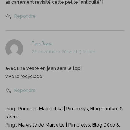
as carrément revisité cette petite "antiquité" !
Répondre
s
Marie-Yvonne
a
22 novembre 2014 at 5:11 pm
y
s
avec une veste en jean sera le top!
:
vive le recyclage.
Répondre
Ping :
Poupées Matriochka | Pimprelys, Blog Couture &
Récup
Ping :
Ma visite de Marseille | Pimprelys, Blog Déco &