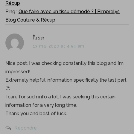
Récup
Ping :
Que faire avec un tissu démodé ? | Pimprelys,
Blog Couture & Récup
s
Medien
a
13 mai 2020 at 4:54 am
y
s
Nice post. I was checking constantly this blog and I’m
:
impressed!
Extremely helpful information specifically the last part
🙂
I care for such info a lot. I was seeking this certain
information for a very long time.
Thank you and best of luck.
Répondre