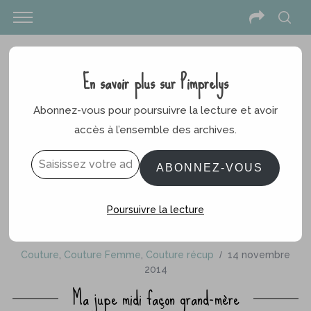
En savoir plus sur Pimprelys
Abonnez-vous pour poursuivre la lecture et avoir
accès à l’ensemble des archives.
Saisissez votre adresse e-mail…
ABONNEZ-VOUS
Poursuivre la lecture
Couture
,
Couture Femme
,
Couture récup
14 novembre
2014
Ma jupe midi façon grand-mère