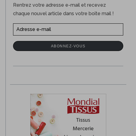
Rentrez votre adresse e-mail et recevez
chaque nouvel article dans votre boîte mail !
A
d
r
ABONNEZ-VOUS
e
s
s
e
e
-
m
a
i
l