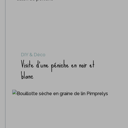
DIY & Déco
Visite d’une péniche en noir et
blanc