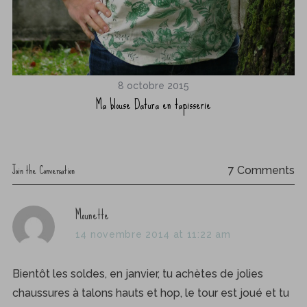
8 octobre 2015
Ma blouse Datura en tapisserie
Join the Conversation
7 Comments
s
Mounette
a
14 novembre 2014 at 11:22 am
y
s
Bientôt les soldes, en janvier, tu achètes de jolies
:
chaussures à talons hauts et hop, le tour est joué et tu