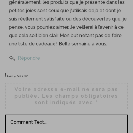
généralement, les produits que je présente dans les
petites joies sont ceux que j’utilisais déjà et dont je
suis réellement satisfaite ou des découvertes que, je
pense, vous pourriez aimer. Je veillerai à l’avenir à ce
que cela soit bien clair. Mon but n’étant pas de faire
une liste de cadeaux ! Belle semaine à vous.
Répondre
Leave a comment
L
e
Votre adresse e-mail ne sera pas
a
publiée.
Les champs obligatoires
v
sont indiqués avec
*
e
a
c