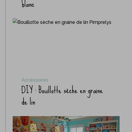
blanc
Accessoires
DIY : Bouillotte sèche en graine
de lin