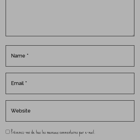
o
m
m
e
n
t
Prévenez-moi de tous les nouveaux commentaires par e-mail.