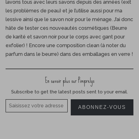
lavons tous avec leurs savons depuis des années (exit
r
les problèmes de peau) et je l’utilise aussi pour ma
:
lessive ainsi que le savon noir pour le ménage. J’ai donc
hâte de tester ces nouveautés cosmétiques (Beurre
de karité et savon noir pour le corps avec gant pour
exfolier) ! Encore une composition clean (à noter du
parfum dans le beurre) dans des emballages en verre !
En savoir plus sur Pimprelys
Subscribe to get the latest posts sent to your email.
Saisissez votre adresse e-mail…
ABONNEZ-VOUS