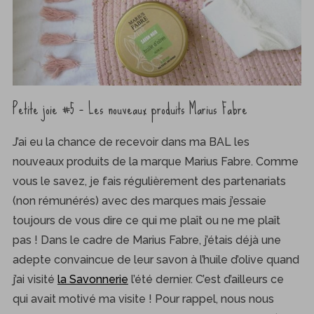
Petite joie #5 – Les nouveaux produits Marius Fabre
J’ai eu la chance de recevoir dans ma BAL les
nouveaux produits de la marque Marius Fabre. Comme
vous le savez, je fais régulièrement des partenariats
S
(non rémunérés) avec des marques mais j’essaie
e
toujours de vous dire ce qui me plaît ou ne me plaît
a
pas ! Dans le cadre de Marius Fabre, j’étais déjà une
r
adepte convaincue de leur savon à l’huile d’olive quand
c
h
j’ai visité
la Savonnerie
l’été dernier. C’est d’ailleurs ce
f
qui avait motivé ma visite ! Pour rappel, nous nous
o