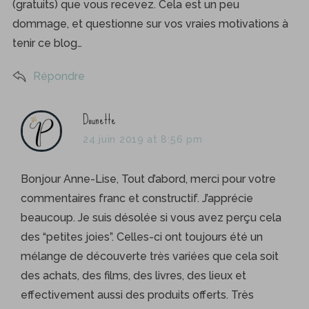
(gratuits) que vous recevez. Cela est un peu
dommage, et questionne sur vos vraies motivations à
tenir ce blog…
Répondre
s
Dounette
a
24 juin 2019 at 8:56 pm
y
s
Bonjour Anne-Lise, Tout d’abord, merci pour votre
:
commentaires franc et constructif. J’apprécie
beaucoup. Je suis désolée si vous avez perçu cela
des “petites joies”. Celles-ci ont toujours été un
mélange de découverte très variées que cela soit
des achats, des films, des livres, des lieux et
effectivement aussi des produits offerts. Très