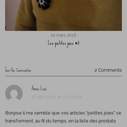
22 mars 2016
Les petites joies #3
Join the Conversation
2 Comments
s
Anne-Lise
a
20 juin 2019 at 12:05 pm
y
s
Bonjour, il me semble que vos articles “petites joies” se
:
transforment, au fil du temps, en la liste des produits