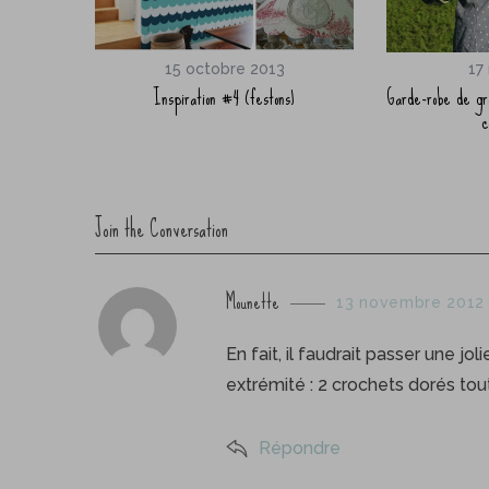
15 octobre 2013
17
Inspiration #4 (festons)
Garde-robe de gr
c
Join the Conversation
s
Mounette
13 novembre 2012 
a
y
En fait, il faudrait passer une jo
s
extrémité : 2 crochets dorés to
:
Répondre