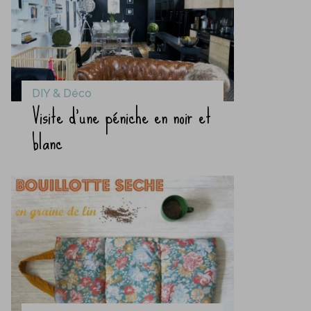
DIY & Déco
Visite d’une péniche en noir et
blanc