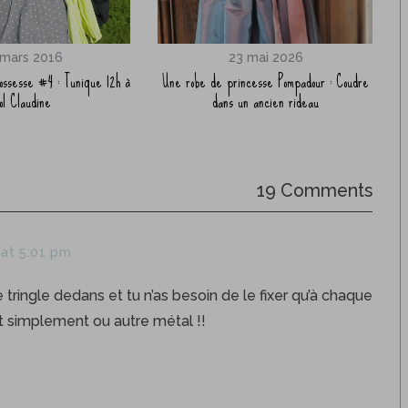
 mars 2016
23 mai 2026
ossesse #4 : Tunique 12h à
Une robe de princesse Pompadour : Coudre
ol Claudine
dans un ancien rideau
19 Comments
at 5:01 pm
lie tringle dedans et tu n’as besoin de le fixer qu’à chaque
ut simplement ou autre métal !!