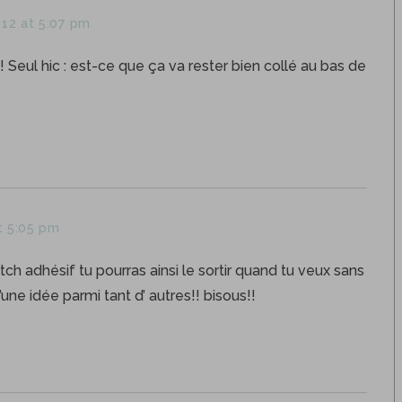
12 at 5:07 pm
!! Seul hic : est-ce que ça va rester bien collé au bas de
t 5:05 pm
ch adhésif tu pourras ainsi le sortir quand tu veux sans
’une idée parmi tant d’ autres!! bisous!!