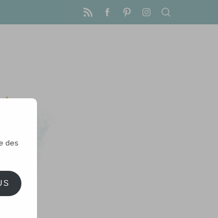
le des
US