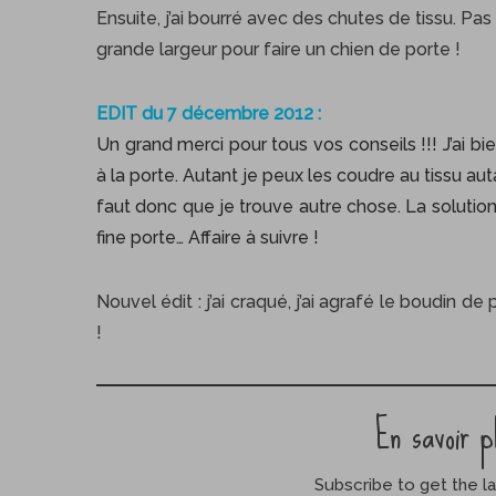
Ensuite, j’ai bourré avec des chutes de tissu. Pas
grande largeur pour faire un chien de porte !
S
EDIT du 7 décembre 2012 :
e
Un grand merci pour tous vos conseils !!! J’ai bi
a
à la porte. Autant je peux les coudre au tissu au
r
faut donc que je trouve autre chose. La solution
c
h
fine porte… Affaire à suivre !
f
o
Nouvel édit : j’ai craqué, j’ai agrafé le boudin de
r
!
:
En savoir p
Subscribe to get the la