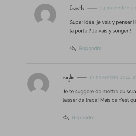
s
Dounette
13 novembre 20
a
y
Super idée, je vais y penser !
s
la porte ? Je vais y songer !
:
Répondre
s
marylin
13 novembre 2012 a
a
y
Je te suggère de mettre du scrat
s
laisser de trace! Mais ce n’est qu
:
Répondre