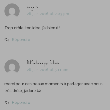
s
incognito
a
28 juin 2016 at 2:03 pm
y
s
Trop drôle, ton idée, j’ai bien ri !
:
Répondre
s
Bel'Coutures par Belinda
a
28 juin 2016 at 5:11 pm
y
s
merci pour ces beaux moments à partager avec nous,
:
très drôle, j’adore 😀
Répondre