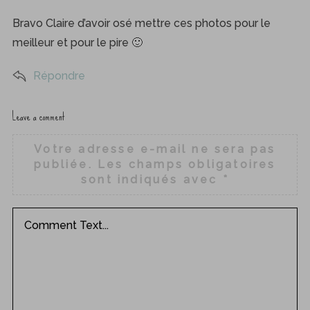
Bravo Claire d’avoir osé mettre ces photos pour le
meilleur et pour le pire 🙂
Répondre
Leave a comment
L
e
Votre adresse e-mail ne sera pas
a
publiée.
Les champs obligatoires
v
sont indiqués avec
*
e
a
c
o
m
m