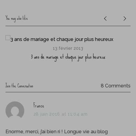
You may also like
13 février 2013
3 ans de mariage et chaque jour plus heureux
Join the Conversation
8 Comments
s
France
a
28 juin 2016 at 11:04 am
y
s
Le
Enorme, merci, j’ai bien ri ! Longue vie au blog