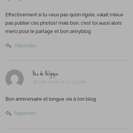
y
s
Effectivement si tu veux pas qu’on rigole, valait mieux
:
pas publier ces photos! mais bon, c’est toi aussi alors
merci pour le partage et bon annyblog
Répondre
s
Béa de Belgique
a
28 juin 2016 at 12:29 pm
y
s
Bon anniversaire et longue vie à ton blog.
:
Répondre