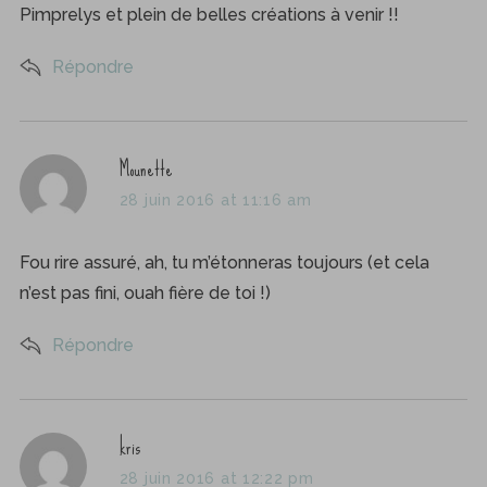
:
Pimprelys et plein de belles créations à venir !!
Répondre
s
Mounette
a
28 juin 2016 at 11:16 am
y
s
Fou rire assuré, ah, tu m’étonneras toujours (et cela
:
n’est pas fini, ouah fière de toi !)
Répondre
s
kris
a
28 juin 2016 at 12:22 pm