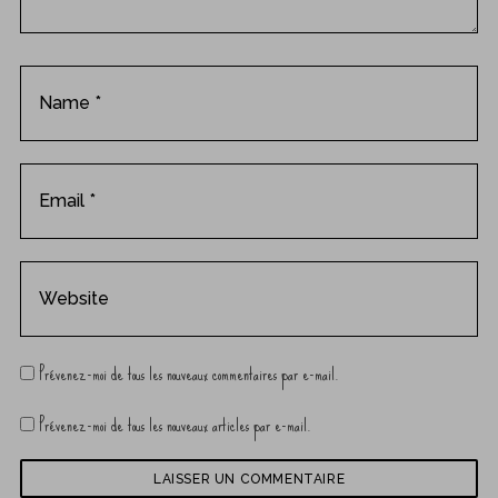
e
n
t
Prévenez-moi de tous les nouveaux commentaires par e-mail.
Prévenez-moi de tous les nouveaux articles par e-mail.