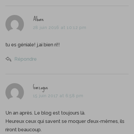
s
Albane
a
28 juin 2016 at 10:12 pm
y
s
tu es géniale! j,ai bien ri!!
:
Répondre
s
Gonzague
a
15 juin 2017 at 6:58 pm
y
s
Un an après. Le blog est toujours là.
:
Heureux ceux qui savent se moquer d’eux-mêmes, ils
riront beaucoup.