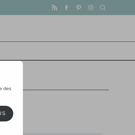
le des
US