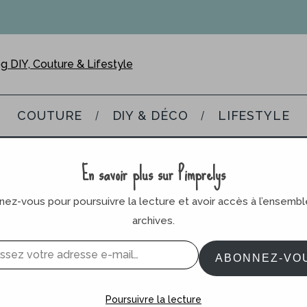
COUTURE
DIY & DÉCO
LIFESTYLE
En savoir plus sur Pimprelys
DIY & Déco
,
Inspiration déco
10 février 2015
Inspiration #10 : les guirlandes
ez-vous pour poursuivre la lecture et avoir accès à l’ensemb
archives.
ABONNEZ-VO
Poursuivre la lecture