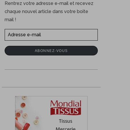
Rentrez votre adresse e-mail et recevez
chaque nouvel article dans votre boîte
mail !
A
d
r
ABONNEZ-VOUS
e
s
s
e
e
-
m
a
i