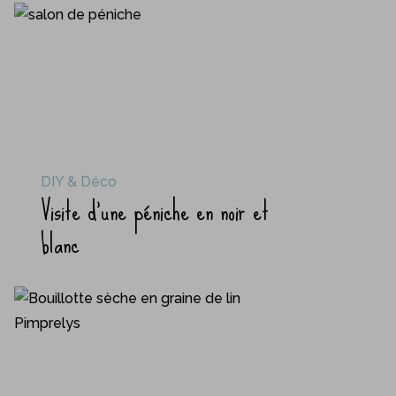
DIY & Déco
Visite d’une péniche en noir et
blanc