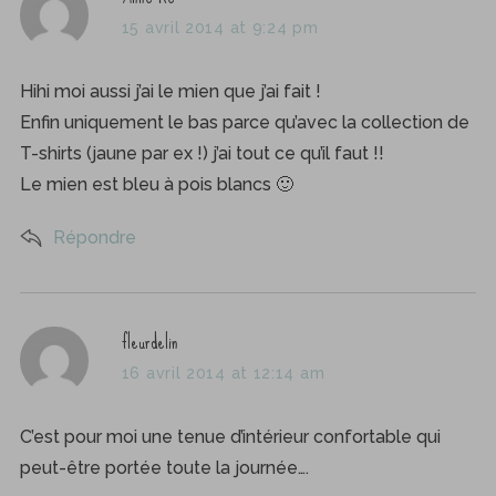
a
15 avril 2014 at 9:24 pm
y
s
Hihi moi aussi j’ai le mien que j’ai fait !
:
Enfin uniquement le bas parce qu’avec la collection de
T-shirts (jaune par ex !) j’ai tout ce qu’il faut !!
Le mien est bleu à pois blancs 🙂
Répondre
s
fleurdelin
a
16 avril 2014 at 12:14 am
y
s
C’est pour moi une tenue d’intérieur confortable qui
:
peut-être portée toute la journée….