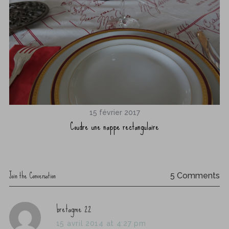
15 février 2017
Coudre une nappe rectangulaire
S
e
a
r
Join the Conversation
5 Comments
c
h
s
bretagme 22
f
o
a
15 avril 2014 at 4:27 pm
r