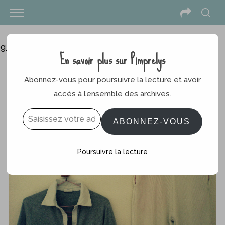
En savoir plus sur Pimprelys
Couture
,
Couture Femme
15 avril 2014
Abonnez-vous pour poursuivre la lecture et avoir
Coudre mon premier pyjama
accès à l’ensemble des archives.
Saisissez votre adresse e-mail…
ABONNEZ-VOUS
Poursuivre la lecture