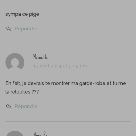
y
:
s
sympa ce pige
:
Répondre
s
Mounette
a
15 avril 2014 at 5:05 pm
y
s
En fait, je devrais te montrer ma garde-robe et tu me
:
la relookes ???
Répondre
s
Anne Re