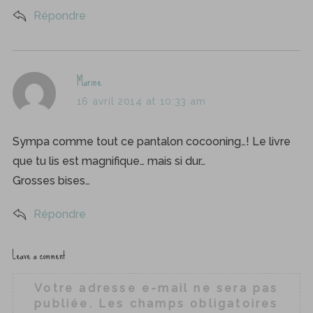
Répondre
s
Marine
a
16 avril 2014 at 10:33 am
y
s
Sympa comme tout ce pantalon cocooning…! Le livre
:
que tu lis est magnifique… mais si dur…
Grosses bises…
Répondre
Leave a comment
L
e
Votre adresse e-mail ne sera pas
a
publiée.
Les champs obligatoires