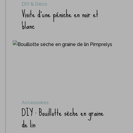
DIY & Déco
Visite d’une péniche en noir et
blanc
Accessoires
DIY : Bouillotte sèche en graine
de lin