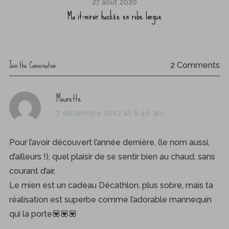
27 août 2020
Ma it-miroir hackée en robe longue
Join the Conversation
2 Comments
s
Mounette
a
7 décembre 2017 at 6:46 am
y
s
Pour l’avoir découvert l’année dernière, (le nom aussi,
:
d’ailleurs !), quel plaisir de se sentir bien au chaud, sans
courant d’air,
Le mien est un cadeau Décathlon, plus sobre, mais ta
réalisation est superbe comme l’adorable mannequin
qui la porte💟💟💟