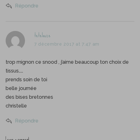
Répondre
s
tetelouze
a
7 décembre 2017 at 7:47 am
y
s
trop mignon ce snood , j’aime beaucoup ton choix de
:
tissus……
prends soin de toi
belle journée
des bises bretonnes
christelle
Répondre
Leave a comment