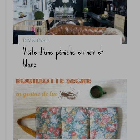
DIY & Déco
Visite d’une péniche en noir et
blanc