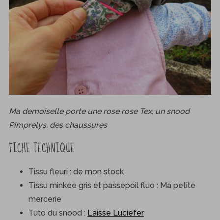
c
h
f
o
r
:
Ma demoiselle porte une rose rose Tex, un snood
Pimprelys, des chaussures
FICHE TECHNIQUE
Tissu fleuri : de mon stock
Tissu minkee gris et passepoil fluo : Ma petite
mercerie
Tuto du snood :
Laisse Luciefer