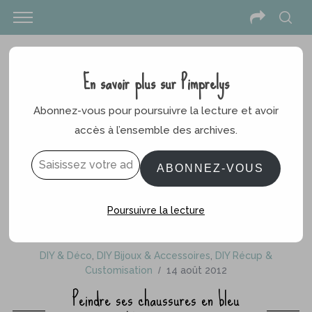
En savoir plus sur Pimprelys
Abonnez-vous pour poursuivre la lecture et avoir
accès à l’ensemble des archives.
Saisissez votre adresse e-mail…
ABONNEZ-VOUS
Poursuivre la lecture
DIY & Déco
,
DIY Bijoux & Accessoires
,
DIY Récup &
Customisation
14 août 2012
Peindre ses chaussures en bleu