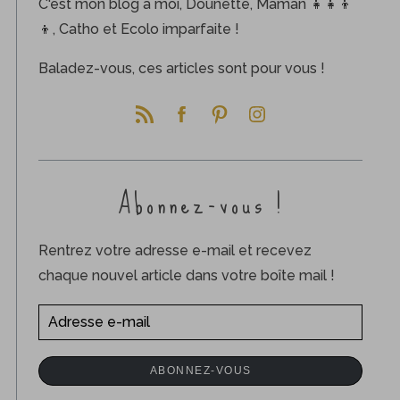
C'est mon blog à moi, Dounette, Maman 👧👧👦
👦, Catho et Ecolo imparfaite !
Baladez-vous, ces articles sont pour vous !
Abonnez-vous !
Rentrez votre adresse e-mail et recevez
chaque nouvel article dans votre boîte mail !
A
d
r
ABONNEZ-VOUS
e