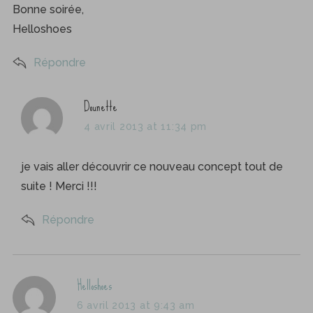
Bonne soirée,
Helloshoes
Répondre
s
Dounette
a
4 avril 2013 at 11:34 pm
y
s
je vais aller découvrir ce nouveau concept tout de
:
suite ! Merci !!!
Répondre
S
e
a
s
Helloshoes
r
c
a
6 avril 2013 at 9:43 am
h