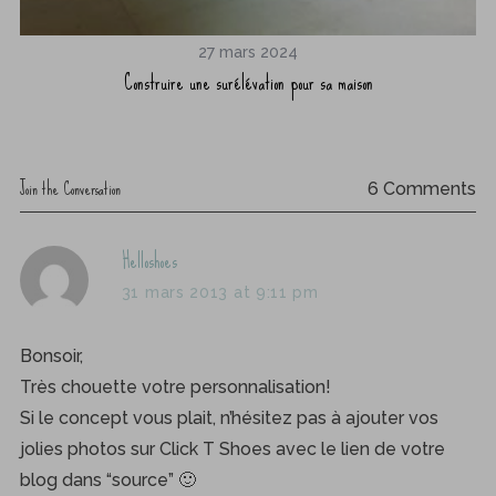
27 mars 2024
Construire une surélévation pour sa maison
Join the Conversation
6 Comments
s
Helloshoes
a
31 mars 2013 at 9:11 pm
y
s
Bonsoir,
:
Très chouette votre personnalisation!
Si le concept vous plait, n’hésitez pas à ajouter vos
jolies photos sur Click T Shoes avec le lien de votre
blog dans “source” 🙂