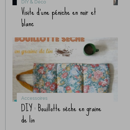
DIY & Déco
Visite d’une péniche en noir et
blanc
Accessoires
DIY : Bouillotte sèche en graine
de lin