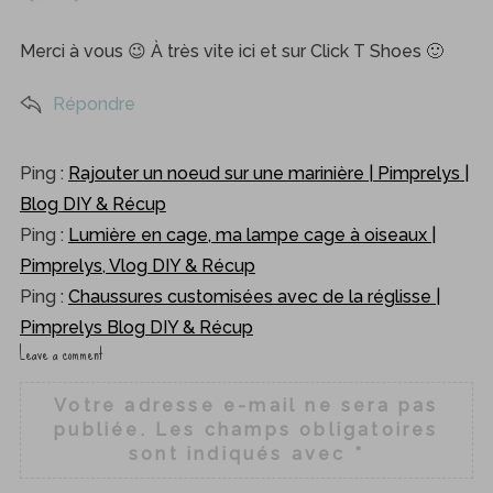
y
f
s
o
Merci à vous 😉 À très vite ici et sur Click T Shoes 🙂
:
r
:
Répondre
Ping :
Rajouter un noeud sur une marinière | Pimprelys |
Blog DIY & Récup
Ping :
Lumière en cage, ma lampe cage à oiseaux |
Pimprelys, Vlog DIY & Récup
Ping :
Chaussures customisées avec de la réglisse |
Pimprelys Blog DIY & Récup
Leave a comment
L
e
Votre adresse e-mail ne sera pas
a
publiée.
Les champs obligatoires
v
sont indiqués avec
*
e