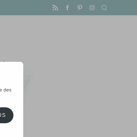
le des
US