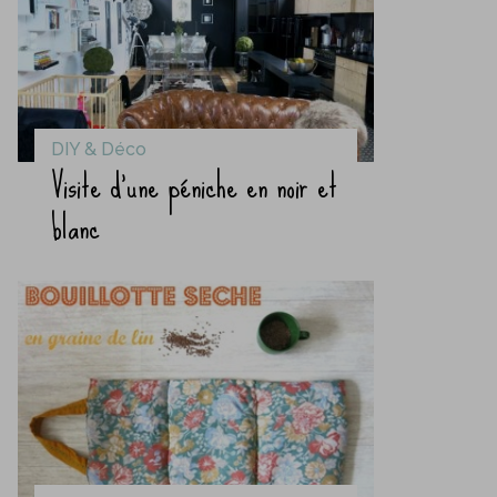
DIY & Déco
Visite d’une péniche en noir et
blanc