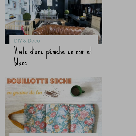
DIY & Déco
Visite d’une péniche en noir et
blanc