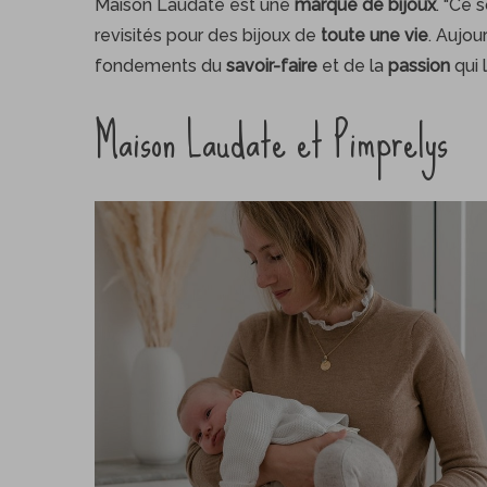
Maison Laudate est une
marque de bijoux
. “Ce 
revisités pour des bijoux de
toute une vie
. Aujour
fondements du
savoir-faire
et de la
passion
qui 
Maison Laudate et Pimprelys
S
e
a
r
c
h
f
o
r
: