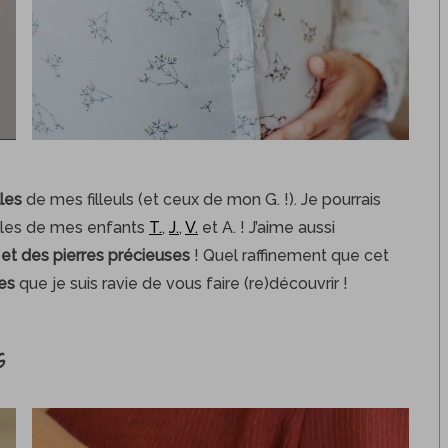
les
de mes filleuls (et ceux de mon G. !). Je pourrais
lles de mes enfants
T.
,
J.
,
V.
et A. ! J’aime aussi
or et des pierres précieuses
! Quel raffinement que cet
ses
que je suis ravie de vous faire (re)découvrir !
s