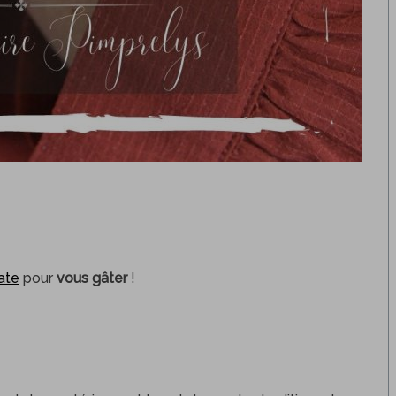
ate
pour
vous gâter
!