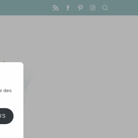
le des
US