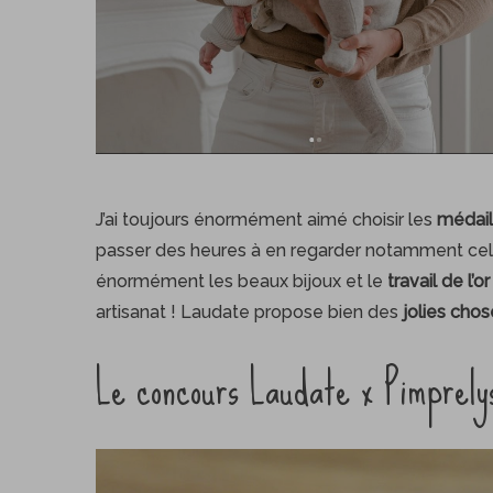
J’ai toujours énormément aimé choisir les
médail
passer des heures à en regarder notamment ce
énormément les beaux bijoux et le
travail de l’
artisanat ! Laudate propose bien des
jolies cho
Le concours Laudate x Pimprely