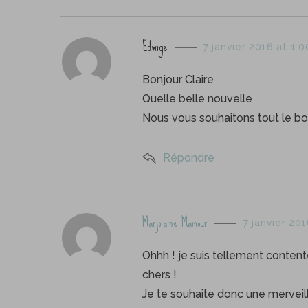
s
Edwige
7 janvier 2016 at 1:
a
y
Bonjour Claire
s
Quelle belle nouvelle
:
Nous vous souhaitons tout le 
Répondre
s
Marjolaine Mamour
7 janvier 20
a
y
Ohhh ! je suis tellement contente 
s
chers !
:
Je te souhaite donc une merveil