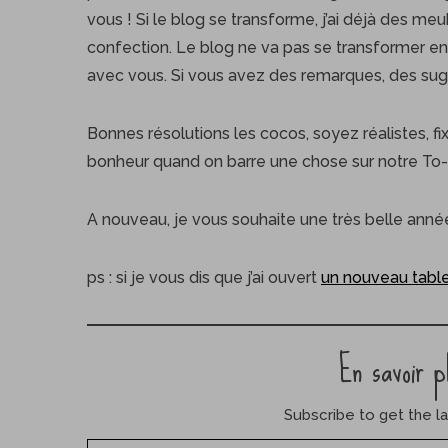
vous ! Si le blog se transforme, j’ai déjà des me
confection. Le blog ne va pas se transformer en
avec vous. Si vous avez des remarques, des sugge
S
e
Bonnes résolutions les cocos, soyez réalistes, fi
a
bonheur quand on barre une chose sur notre To-d
r
c
h
A nouveau, je vous souhaite une très belle année 
f
o
ps : si je vous dis que j’ai ouvert
un nouveau table
r
:
En savoir p
Subscribe to get the la
Saisissez votre adresse e-mail…