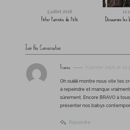
5 juillet 2016
12 
Fêter l’arrivée de l’été
Découvrons les 
Join the Conversation
s
France
7 janvier 2016 at 12
a
y
Oh ouiiiiii montre nous vite tes 
s
à repeindre et manque vraiment 
:
sûrement. Encore BRAVO à tous 
présenter nos babys contempora
Répondre