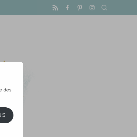
le des
US