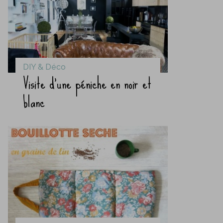
DIY & Déco
Visite d’une péniche en noir et
blanc