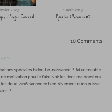
janvier 2023
1 août 2013
bijoux L’Abague [Concours]
Pyrénées & Vacances #3
10 Comments
:59 pm
créations spéciales bidon-bb-naissance !! J’ai un meuble
de motivation pour le faire…voir les tiens me boostera
les deux, 2016 s’annonce bien. Vivement qu’on puisse
ins !!