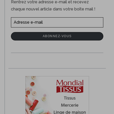
Rentrez votre adresse e-mail et recevez
chaque nouvel article dans votre boîte mail !
A
d
r
ABONNEZ-VOUS
e
s
s
e
e
-
m
a
i
l