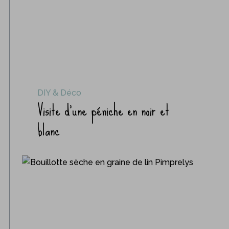
DIY & Déco
Visite d’une péniche en noir et
blanc