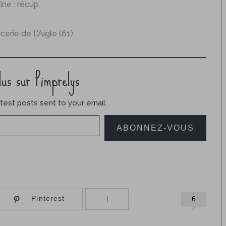
îne : récup
cerie de L’Aigle (61)
lus sur Pimprelys
test posts sent to your email.
ABONNEZ-VOUS
Pinterest
6