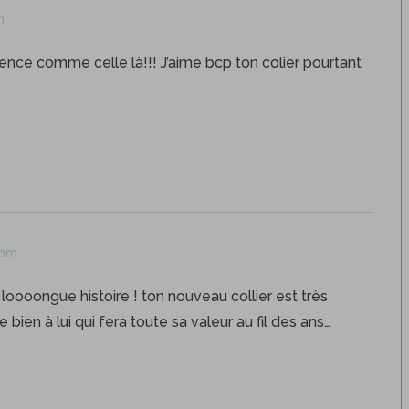
m
ence comme celle là!!! J’aime bcp ton colier pourtant
 pm
 loooongue histoire ! ton nouveau collier est très
ien à lui qui fera toute sa valeur au fil des ans…