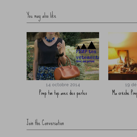
You may also like
14 octobre 2014
19 d
Pimp ton top avec des perles
Ma crèche Pimp
Join the Conversation