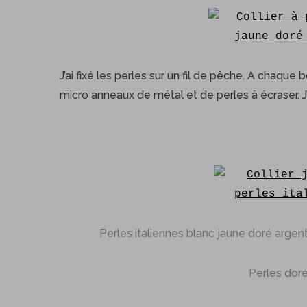
S
J’ai fixé les perles sur un fil de pêche. A chaque bo
e
micro anneaux de métal et de perles à écraser. J’
a
r
c
h
f
o
r
:
Perles italiennes blanc jaune doré argent
Perles dor