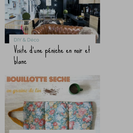
DIY & Déco
Visite d’une péniche en noir et
blanc