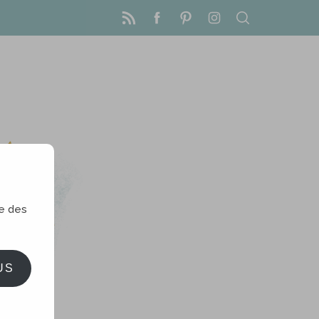
le des
US