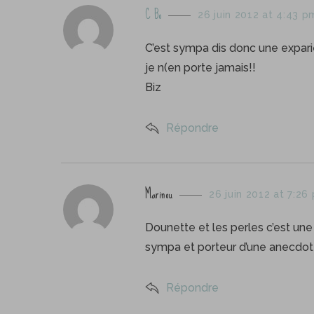
s
C Bo
26 juin 2012 at 4:43 p
a
y
C’est sympa dis donc une expari
s
je n(en porte jamais!!
:
Biz
Répondre
s
Marinou
26 juin 2012 at 7:26
a
y
Dounette et les perles c’est une
s
sympa et porteur d’une anecdote b
:
Répondre