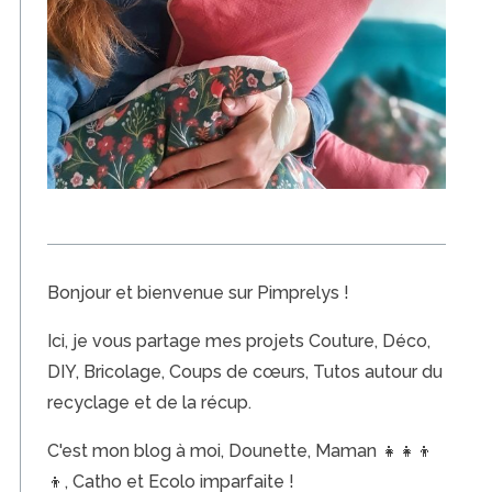
u
b
l
i
c
a
t
i
o
n
Bonjour et bienvenue sur Pimprelys !
s
Ici, je vous partage mes projets Couture, Déco,
DIY, Bricolage, Coups de cœurs, Tutos autour du
recyclage et de la récup.
C'est mon blog à moi, Dounette, Maman 👧👧👦
👦, Catho et Ecolo imparfaite !