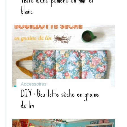
blanc
Accessoires
DIY : Bouillotte sèche en graine
de lin