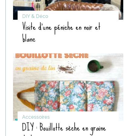
DIY & Déco
Visite d’une péniche en noir et
blanc
Accessoires
DIY : Bouillotte sèche en graine