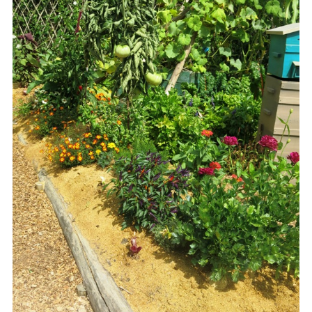
S
e
a
r
c
h
f
o
r
: